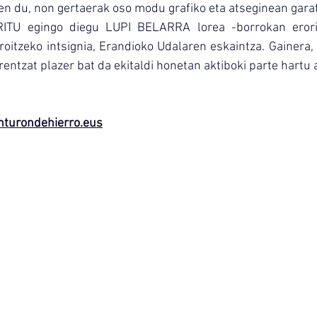
n du, non gertaerak oso modu grafiko eta atseginean garat
RITU egingo diegu LUPI BELARRA lorea -borrokan erorit
roitzeko intsignia, Erandioko Udalaren eskaintza. Gainera,
tzat plazer bat da ekitaldi honetan aktiboki parte hartu a
nturondehierro.eus