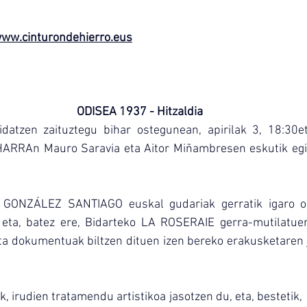
ww.cinturondehierro.eus
ODISEA 1937 - Hitzaldia
idatzen zaituztegu bihar ostegunean, apirilak 3, 18:30
RAn Mauro Saravia eta Aitor Miñambresen eskutik egi
 GONZÁLEZ SANTIAGO euskal gudariak gerratik igaro o
k eta, batez ere, Bidarteko LA ROSERAIE gerra-mutilatuen
ta dokumentuak biltzen dituen izen bereko erakusketaren jo
ik, irudien tratamendu artistikoa jasotzen du, eta, bestetik