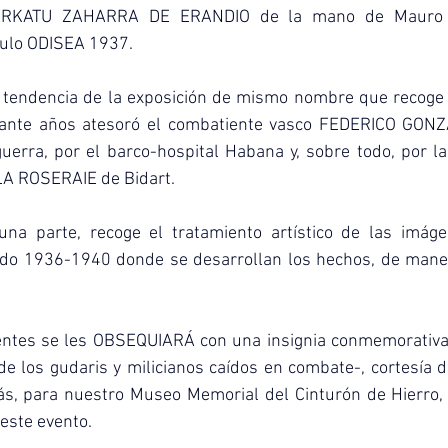
RKATU ZAHARRA DE ERANDIO de la mano de Mauro Sa
tulo ODISEA 1937.
 tendencia de la exposición de mismo nombre que recoge l
ante años atesoró el combatiente vasco FEDERICO GON
uerra, por el barco-hospital Habana y, sobre todo, por la
LA ROSERAIE de Bidart.
una parte, recoge el tratamiento artístico de las imágen
iodo 1936-1940 donde se desarrollan los hechos, de maner
entes se les OBSEQUIARÁ con una insignia conmemorativa c
 los gudaris y milicianos caídos en combate-, cortesía d
s, para nuestro Museo Memorial del Cinturón de Hierro, 
 este evento.