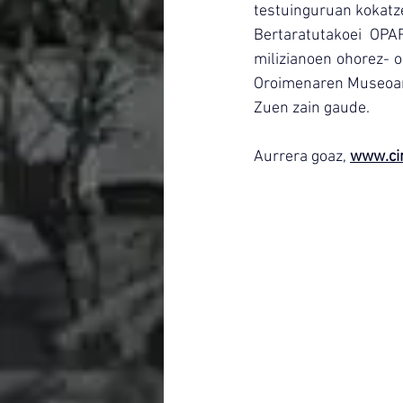
testuinguruan kokatze
Bertaratutakoei OPA
milizianoen ohorez- o
Oroimenaren Museoaren
Zuen zain gaude.
Aurrera goaz, 
www.ci