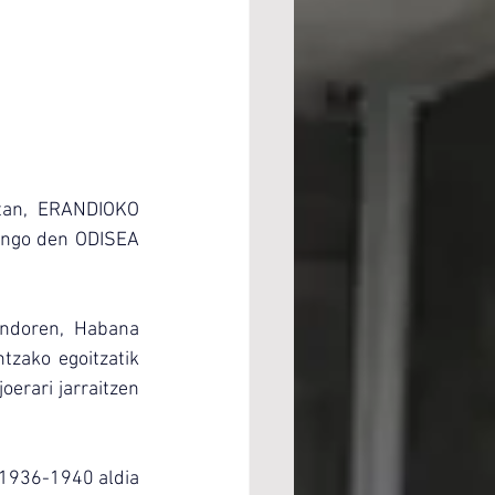
etan, ERANDIOKO 
ngo den ODISEA 
ndoren, Habana 
tzako egoitzatik 
erari jarraitzen 
, 1936-1940 aldia 