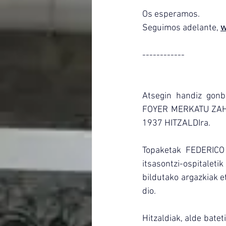
Os esperamos.
Seguimos adelante, 
w
------------
Atsegin handiz gonb
FOYER MERKATU ZAHAR
1937 HITZALDIra.
Topaketak FEDERICO
itsasontzi-ospitaleti
bildutako argazkiak e
dio.
Hitzaldiak, alde batet