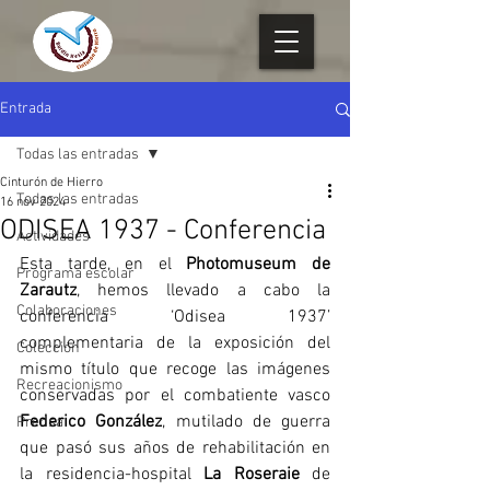
Entrada
Todas las entradas
Cinturón de Hierro
Todas las entradas
16 nov 2024
ODISEA 1937 - Conferencia
Actividades
Esta tarde, en el 
Photomuseum de 
Programa escolar
Zarautz
, hemos llevado a cabo la 
Colaboraciones
conferencia ‘Odisea 1937’ 
complementaria de la exposición del 
Colección
mismo título que recoge las imágenes 
Recreacionismo
conservadas por el combatiente vasco 
Federico González
, mutilado de guerra 
Prensa
que pasó sus años de rehabilitación en 
la residencia-hospital 
La Roseraie
 de 