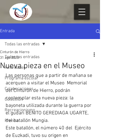
Entrada
Todas las entradas
Cinturón de Hierro
Todas las entradas
31 ago 2020
Nueva pieza en el Museo
Actividades
Las personas que a partir de mañana se 
Programa escolar
acerquen a visitar el Museo  Memorial 
Colaboraciones
del Cinturón de Hierro, podrán 
contemplar esta nueva pieza: la  
Colección
bayoneta utilizada durante la guerra por 
Recreacionismo
el gudari BENITO GEREDIAGA UGARTE, 
del batallón Mungia.
Prensa
Este batallón, el número 40 del  Ejército 
de Euzkadi, tuvo su origen en 