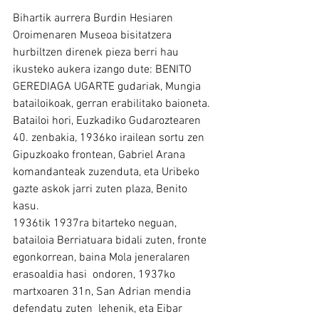
Bihartik aurrera Burdin Hesiaren 
Oroimenaren Museoa bisitatzera  
hurbiltzen direnek pieza berri hau 
ikusteko aukera izango dute: BENITO  
GEREDIAGA UGARTE gudariak, Mungia 
batailoikoak, gerran erabilitako baioneta.
Batailoi hori, Euzkadiko Gudaroztearen 
40. zenbakia, 1936ko irailean sortu zen 
Gipuzkoako frontean, Gabriel Arana 
komandanteak zuzenduta, eta Uribeko 
gazte askok jarri zuten plaza, Benito 
kasu.
1936tik 1937ra bitarteko neguan, 
batailoia Berriatuara bidali zuten, fronte 
egonkorrean, baina Mola jeneralaren 
erasoaldia hasi  ondoren, 1937ko 
martxoaren 31n, San Adrian mendia 
defendatu zuten  lehenik, eta Eibar 