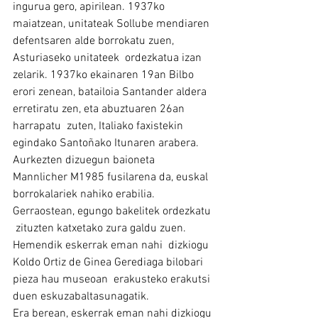
ingurua gero, apirilean. 1937ko 
maiatzean, unitateak Sollube mendiaren 
defentsaren alde borrokatu zuen, 
Asturiaseko unitateek  ordezkatua izan 
zelarik. 1937ko ekainaren 19an Bilbo 
erori zenean, batailoia Santander aldera 
erretiratu zen, eta abuztuaren 26an 
harrapatu  zuten, Italiako faxistekin 
egindako Santoñako Itunaren arabera.
Aurkezten dizuegun baioneta 
Mannlicher M1985 fusilarena da, euskal 
borrokalariek nahiko erabilia. 
Gerraostean, egungo bakelitek ordezkatu 
 zituzten katxetako zura galdu zuen.
Hemendik eskerrak eman nahi  dizkiogu 
Koldo Ortiz de Ginea Gerediaga bilobari 
pieza hau museoan  erakusteko erakutsi 
duen eskuzabaltasunagatik. 
Era berean, eskerrak eman nahi dizkiogu 