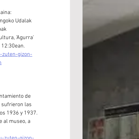
aina:
angoko Udalak 
oak 
tura, 'Agurra' 
 12:30ean.
-zuten-gizon-
n
untamiento de 
ufrieron las 
ños 1936 y 1937. 
e al museo, a 
u-zuten-gizon-