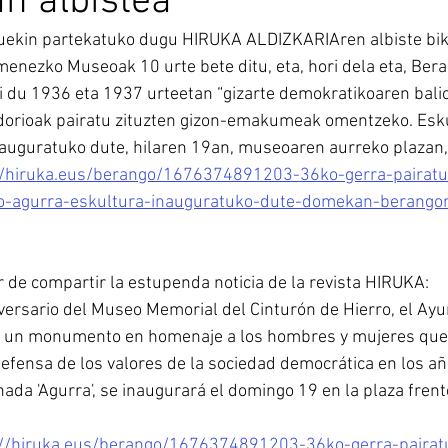
an albistea
 zuekin partekatuko dugu HIRUKA ALDIZKARIAren albiste bik
enezko Museoak 10 urte bete ditu, eta, hori dela eta, Ber
 du 1936 eta 1937 urteetan “gizarte demokratikoaren bali
orioak pairatu zituzten gizon-emakumeak omentzeko. Eskul
auguratuko dute, hilaren 19an, museoaren aurreko plazan,
//hiruka.eus/berango/1676374891203-36ko-gerra-pairatu
-agurra-eskultura-inauguratuko-dute-domekan-berango
 de compartir la estupenda noticia de la revista HIRUKA:
versario del Museo Memorial del Cinturón de Hierro, el Ay
 un monumento en homenaje a los hombres y mujeres que s
efensa de los valores de la sociedad democrática en los a
ada 'Agurra', se inaugurará el domingo 19 en la plaza frent
://hiruka.eus/berango/1676374891203-36ko-gerra-pairat