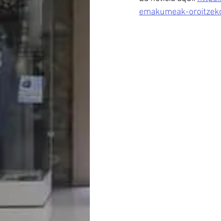
emakumeak-oroitzeko