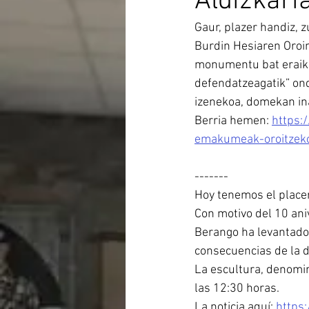
Aldizkari
Gaur, plazer handiz,
Burdin Hesiaren Oroim
monumentu bat eraiki
defendatzeagatik” ond
izenekoa, domekan in
Berria hemen: 
https:
emakumeak-oroitzeko
-------
Hoy tenemos el placer
Con motivo del 10 ani
Berango ha levantado
consecuencias de la d
La escultura, denomin
las 12:30 horas.
La noticia aquí: 
https