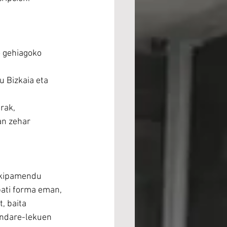
 gehiagoko 
 Bizkaia eta 
rak, 
an zehar 
ekipamendu 
bati forma eman, 
, baita 
ondare-lekuen 