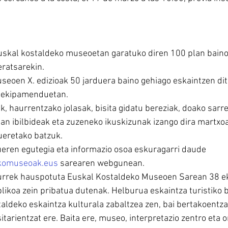
uskal kostaldeko museoetan garatuko diren 100 plan baino
eratsarekin.
eoen X. edizioak 50 jarduera baino gehiago eskaintzen ditu
 ekipamenduetan. 
k, haurrentzako jolasak, bisita gidatu bereziak, doako sarre
ian ibilbideak eta zuzeneko ikuskizunak izango dira martxo
ueretako batzuk. 
eren egutegia eta informazio osoa eskuragarri daude 
komuseoak.eus
 sarearen webgunean.
urrek hauspotuta Euskal Kostaldeko Museoen Sarean 38 
ikoa zein pribatua dutenak. Helburua eskaintza turistiko 
taldeko eskaintza kulturala zabaltzea zen, bai bertakoentzat
itarientzat ere. Baita ere, museo, interpretazio zentro eta 