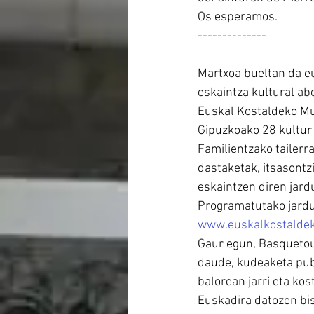
Os esperamos.
-------------- 
Martxoa bueltan da e
eskaintza kultural ab
Euskal Kostaldeko Mus
Gipuzkoako 28 kultur
Familientzako tailerra
dastaketak, itsasontz
eskaintzen diren jard
Programatutako jardu
www.euskalkostalde
Gaur egun, Basqueto
daude, kudeaketa publ
balorean jarri eta kos
Euskadira datozen bis