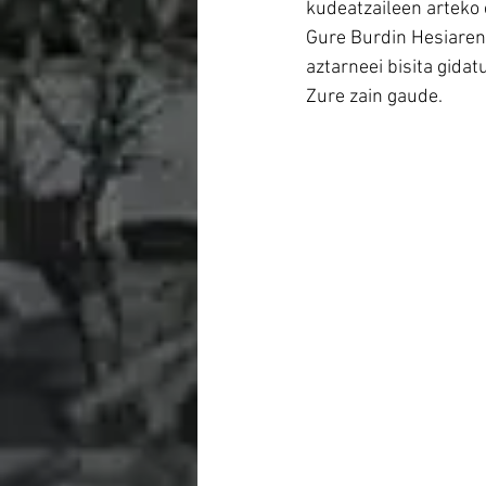
kudeatzaileen arteko 
Gure Burdin Hesiaren
aztarneei bisita gida
Zure zain gaude.