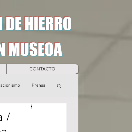
 DE HIERRO
N MUSEOA
CONTACTO
eacionismo
Prensa
a /