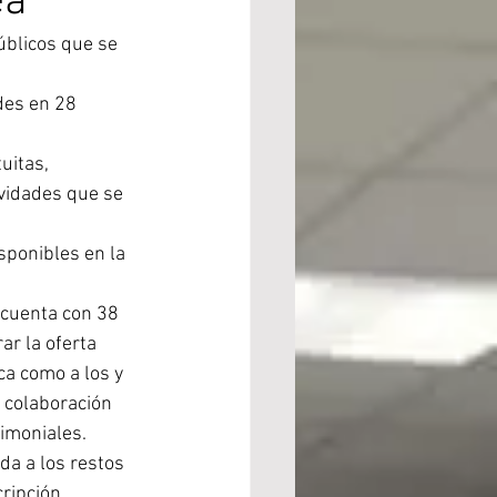
ea
úblicos que se 
des en 28 
uitas, 
vidades que se 
sponibles en la 
 cuenta con 38 
ar la oferta 
sca como a los y 
 colaboración 
imoniales.
a a los restos 
ripción.