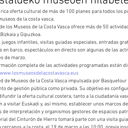
staldeko museoen hilabet
rica oferta cultural de más de 100 planes para todos los p
museos de la costa vasca.
 de los Museos de la Costa Vasca ofrece más de 50 activida
Bizkaia y Gipuzkoa. 
, juegos infantiles, visitas guiadas especiales, entradas grat
 en barco, espectáculos en directo son algunas de las acti
es de marzo. 
formación completa de las actividades programadas están di
www.losmuseosdelacostavasca.eus
Red de Museos de la Costa Vasca impulsada por Basquetour
to de gestión pública como privada. Su objetivo es configur
 difundir la oferta cultural costera, tanto a la ciudadanía va
en a visitar Euskadi y, así mismo, establecer unos marcos de
 de interpretación y organismos gestores de espacios patr
l del Cinturón de Hierro tomará parte con una visita guiad
 cercanos a la costa, el 19 de marzo a las 10:00, previa insc