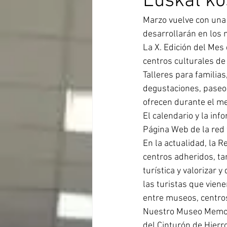
Euskal ko
Marzo vuelve con una 
desarrollarán en los 
La X. Edición del Mes
centros culturales de 
Talleres para familias
degustaciones, paseos
ofrecen durante el m
El calendario y la in
Página Web de la red 
En la actualidad, la 
centros adheridos, tan
turística y valorizar y
las turistas que vien
entre museos, centros
Nuestro Museo Memoria
del Cinturón de Hierro