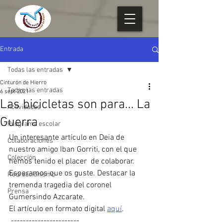
Entrada
Todas las entradas
Cinturón de Hierro
Todas las entradas
6 sept 2021
Las bicicletas son para... La
Actividades
Guerra
Programa escolar
Un interesante artículo en Deia de 
Colaboraciones
nuestro amigo Iban Gorriti, con el que 
Colección
hemos tenido el placer  de colaborar. 
Esperamos que os guste. Destacar la 
Recreacionismo
tremenda tragedia del coronel 
Prensa
Gumersindo Azcarate. 
El artículo en formato digital 
aquí
.
 -----------------------