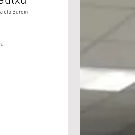
dautxu
a eta Burdin 
u. 