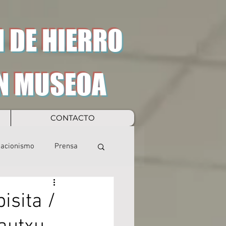
 DE HIERRO
N MUSEOA
CONTACTO
eacionismo
Prensa
isita /