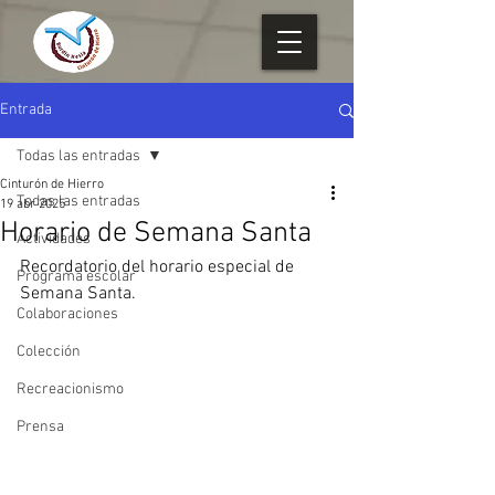
Entrada
Todas las entradas
Cinturón de Hierro
Todas las entradas
19 abr 2025
Horario de Semana Santa
Actividades
Recordatorio del horario especial de 
Programa escolar
Semana Santa.
Colaboraciones
Colección
Recreacionismo
Prensa