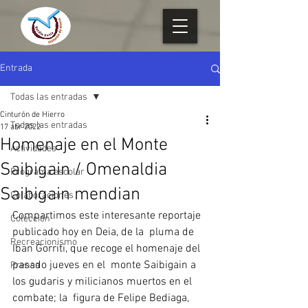
Entrada
Todas las entradas
Cinturón de Hierro
Todas las entradas
17 abr 2022
Homenaje en el Monte
Actividades
Saibigain / Omenaldia
Programa escolar
Saibigain mendian
Colaboraciones
Compartimos este interesante reportaje 
Colección
publicado hoy en Deia, de la  pluma de 
Recreacionismo
Iban Gorriti, que recoge el homenaje del 
pasado jueves en el  monte Saibigain a 
Prensa
los gudaris y milicianos muertos en el 
combate; la  figura de Felipe Bediaga, 