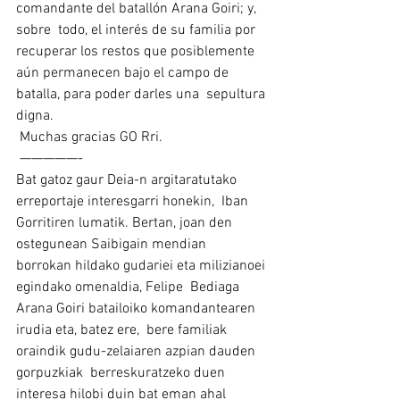
comandante del batallón Arana Goiri; y, 
sobre  todo, el interés de su familia por 
recuperar los restos que posiblemente  
aún permanecen bajo el campo de 
batalla, para poder darles una  sepultura 
digna.
 Muchas gracias GO Rri.
 —————-
Bat gatoz gaur Deia-n argitaratutako 
erreportaje interesgarri honekin,  Iban 
Gorritiren lumatik. Bertan, joan den 
ostegunean Saibigain mendian  
borrokan hildako gudariei eta milizianoei 
egindako omenaldia, Felipe  Bediaga 
Arana Goiri batailoiko komandantearen 
irudia eta, batez ere,  bere familiak 
oraindik gudu-zelaiaren azpian dauden 
gorpuzkiak  berreskuratzeko duen 
interesa hilobi duin bat eman ahal 