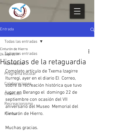
Entrada
Todas las entradas
Cinturón de Hierro
Todas las entradas
24 sept 2019
Historias de la retaguardia
Actividades
Completo artículo de Txema Izagirre 
Programa escolar
Iturregi, ayer en el diario El  Correo, 
Colaboraciones
sobre la recreación histórica que tuvo 
lugar en Berango el  domingo 22 de 
Colección
septiembre con ocasión del VII 
Recreacionismo
aniversario del Museo  Memorial del 
Cinturón de Hierro. 
Prensa
Muchas gracias.