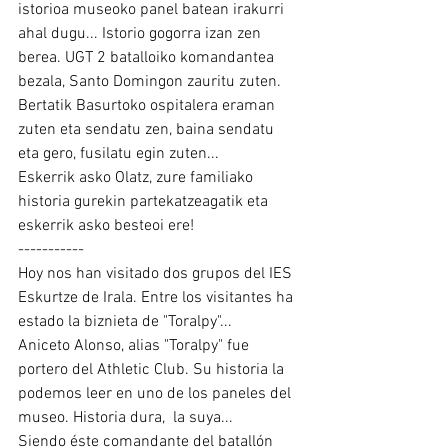
istorioa museoko panel batean irakurri 
ahal dugu... Istorio gogorra izan zen 
berea. UGT 2 batalloiko komandantea 
bezala, Santo Domingon zauritu zuten. 
Bertatik Basurtoko ospitalera eraman 
zuten eta sendatu zen, baina sendatu 
eta gero, fusilatu egin zuten... 
Eskerrik asko Olatz, zure familiako 
historia gurekin partekatzeagatik eta 
eskerrik asko besteoi ere!
-----------
Hoy nos han visitado dos grupos del IES 
Eskurtze de Irala. Entre los visitantes ha 
estado la biznieta de "Toralpy"... 
Aniceto Alonso, alias "Toralpy" fue 
portero del Athletic Club. Su historia la 
podemos leer en uno de los paneles del 
museo. Historia dura,  la suya...
Siendo éste comandante del batallón 