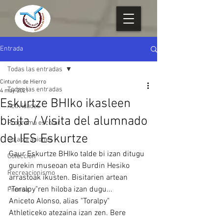
Entrada
Todas las entradas
Cinturón de Hierro
Todas las entradas
4 may 2021
Eskurtze BHIko ikasleen
Actividades
bisita / Visita del alumnado
Programa escolar
del IES Eskurtze
Colaboraciones
Gaur Eskurtze BHIko talde bi izan ditugu 
Colección
gurekin museoan eta Burdin Hesiko 
Recreacionismo
arrastoak ikusten. Bisitarien artean 
"Toralpy"ren hiloba izan dugu... 
Prensa
Aniceto Alonso, alias "Toralpy" 
Athleticeko atezaina izan zen. Bere 