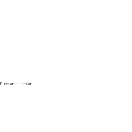
Programa escolar
Ver todo
Entradas recientes