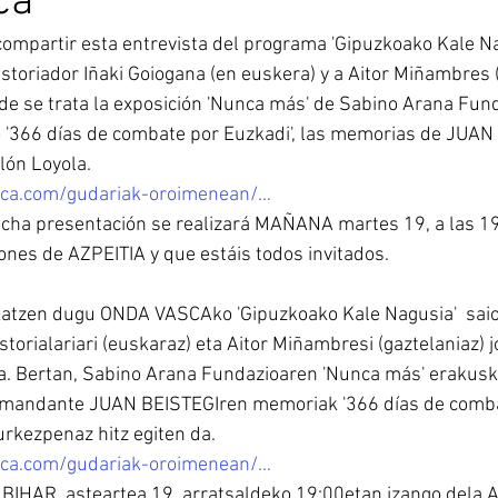
ca
compartir esta entrevista del programa 'Gipuzkoako Kale N
istoriador Iñaki Goiogana (en euskera) y a Aitor Miñambres (
de se trata la exposición 'Nunca más' de Sabino Arana Fund
o '366 días de combate por Euzkadi', las memorias de JUAN
lón Loyola.
ca.com/gudariak-oroimenean/…
cha presentación se realizará MAÑANA martes 19, a las 19:
ones de AZPEITIA y que estáis todos invitados.
katzen dugu ONDA VASCAko 'Gipuzkoako Kale Nagusia'  saiok
storialariari (euskaraz) eta Aitor Miñambresi (gaztelaniaz) 
. Bertan, Sabino Arana Fundazioaren 'Nunca más' erakuske
komandante JUAN BEISTEGIren memoriak '366 días de comba
urkezpenaz hitz egiten da.
ca.com/gudariak-oroimenean/…
BIHAR, asteartea 19, arratsaldeko 19:00etan izango dela A