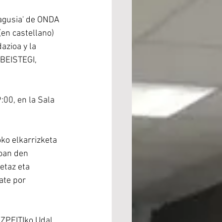
agusia' de ONDA 
en castellano) 
azioa y la 
 BEISTEGI, 
00, en la Sala 
o elkarrizketa 
joan den 
taz eta 
te por  
ZPEITIko Udal 