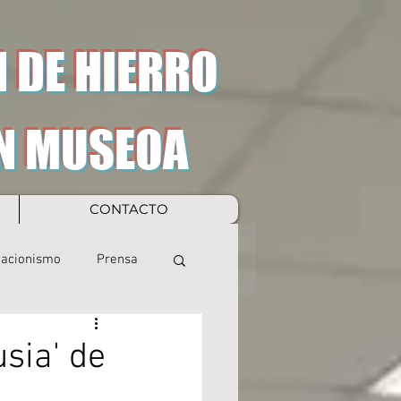
 DE HIERRO
N MUSEOA
CONTACTO
eacionismo
Prensa
sia' de