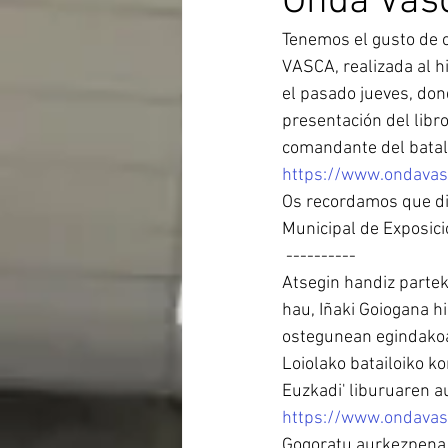
Onda Vas
Tenemos el gusto de 
VASCA, realizada al h
el pasado jueves, don
presentación del libr
comandante del batal
https://www.ondavas
Os recordamos que di
Municipal de Exposici
 ----------
Atsegin handiz parte
hau, Iñaki Goiogana hi
ostegunean egindakoa
Loiolako batailoiko 
Euzkadi' liburuaren a
https://www.ondavas
Gogoratu aurkezpena 