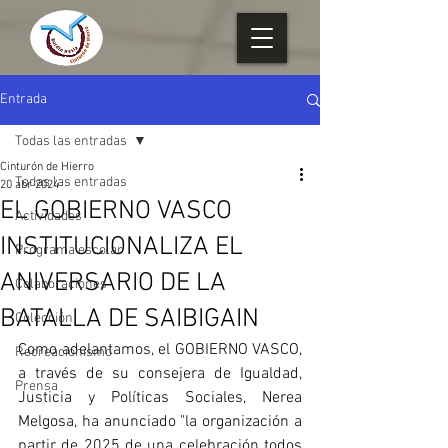
Entrada
Todas las entradas
Cinturón de Hierro
Todas las entradas
20 abr 2024
EL GOBIERNO VASCO
Actividades
INSTITUCIONALIZA EL
Programa escolar
ANIVERSARIO DE LA
Colaboraciones
BATALLA DE SAIBIGAIN
Colección
Como adelantamos, el GOBIERNO VASCO, 
Recreacionismo
a través de su consejera de Igualdad, 
Prensa
Justicia y Políticas Sociales, Nerea 
Melgosa, ha anunciado "la organización a 
partir de 2025 de una celebración todos 