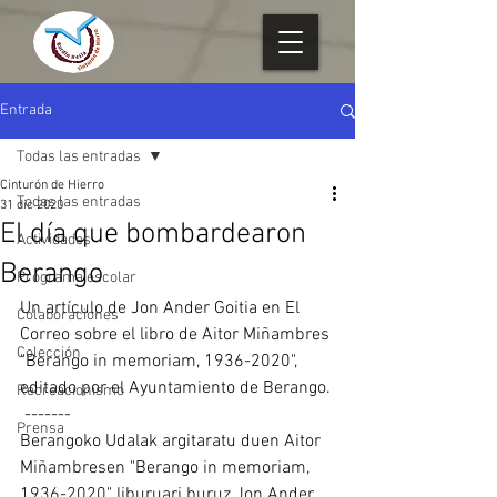
Entrada
Todas las entradas
Cinturón de Hierro
Todas las entradas
31 dic 2020
El día que bombardearon
Actividades
Berango
Programa escolar
Un artículo de Jon Ander Goitia en El 
Colaboraciones
Correo sobre el libro de Aitor Miñambres 
Colección
"Berango in memoriam, 1936-2020", 
editado por el Ayuntamiento de Berango.
Recreacionismo
 -------
Prensa
Berangoko Udalak argitaratu duen Aitor 
Miñambresen "Berango in memoriam, 
1936-2020" liburuari buruz Jon Ander 