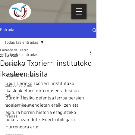
Entrada
Todas las entradas
Cinturón de Hierro
Todas las entradas
23 abr 2023
Derioko Txorierri institutoko
Actividades
ikasleen bisita
Programa escolar
Gaur Derioko Txorierri institutuko 
Colaboraciones
ikasleak etorri dira museora bisitan. 
Colección
Burdin Hesiko defentsa lerroa beraien 
udalerriko mendietan eraiki zen eta 
Recreacionismo
egitura horren historia ezagutzeko 
Prensa
aukera izan dute. Ederto ibili gara.
Hurrengora arte!
----------