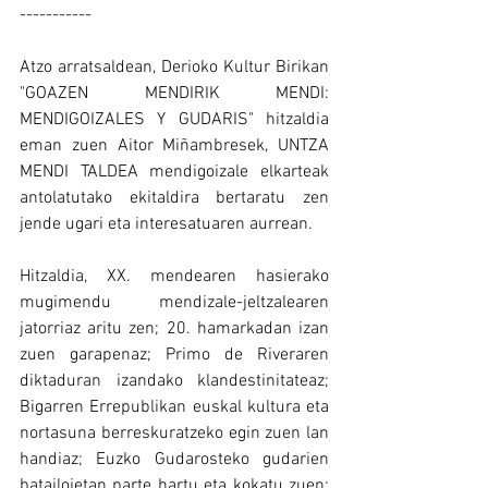
-----------
Atzo arratsaldean, Derioko Kultur Birikan 
"GOAZEN MENDIRIK MENDI: 
MENDIGOIZALES Y GUDARIS" hitzaldia 
eman zuen Aitor Miñambresek, UNTZA 
MENDI TALDEA mendigoizale elkarteak 
antolatutako ekitaldira bertaratu zen 
jende ugari eta interesatuaren aurrean.
Hitzaldia, XX. mendearen hasierako 
mugimendu mendizale-jeltzalearen 
jatorriaz aritu zen; 20. hamarkadan izan 
zuen garapenaz; Primo de Riveraren 
diktaduran izandako klandestinitateaz; 
Bigarren Errepublikan euskal kultura eta 
nortasuna berreskuratzeko egin zuen lan 
handiaz; Euzko Gudarosteko gudarien 
batailoietan parte hartu eta kokatu zuen; 