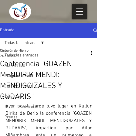
Entrada
Todas las entradas
Cinturón de Hierro
Todas las entradas
24 ene 2025
Conferencia "GOAZEN
Actividades
MENDIRIK MENDI:
Programa escolar
MENDIGOIZALES Y
Colaboraciones
GUDARIS"
Colección
Ayer por la tarde tuvo lugar en Kultur 
Recreacionismo
Birika de Derio la conferencia "GOAZEN 
Prensa
MENDIRIK MENDI: MENDIGOIZALES Y 
GUDARIS", impartida por Aitor 
Miñambres, ante un numeroso e 