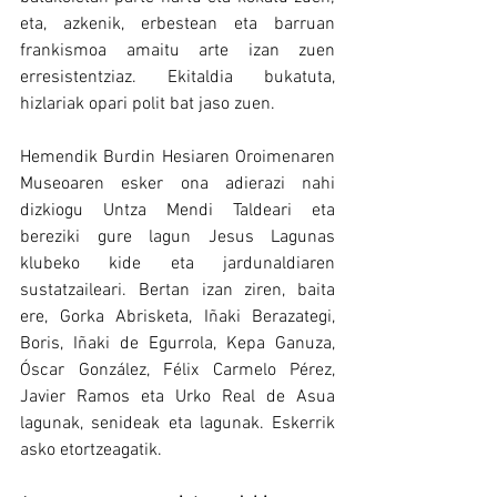
eta, azkenik, erbestean eta barruan 
frankismoa amaitu arte izan zuen 
erresistentziaz. Ekitaldia bukatuta, 
hizlariak opari polit bat jaso zuen.
Hemendik Burdin Hesiaren Oroimenaren 
Museoaren esker ona adierazi nahi 
dizkiogu Untza Mendi Taldeari eta 
bereziki gure lagun Jesus Lagunas 
klubeko kide eta jardunaldiaren 
sustatzaileari. Bertan izan ziren, baita 
ere, Gorka Abrisketa, Iñaki Berazategi, 
Boris, Iñaki de Egurrola, Kepa Ganuza, 
Óscar González, Félix Carmelo Pérez, 
Javier Ramos eta Urko Real de Asua 
lagunak, senideak eta lagunak. Eskerrik 
asko etortzeagatik.