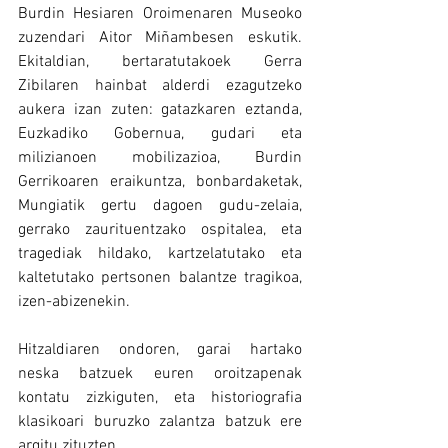
Burdin Hesiaren Oroimenaren Museoko 
zuzendari Aitor Miñambesen eskutik. 
Ekitaldian, bertaratutakoek Gerra 
Zibilaren hainbat alderdi ezagutzeko 
aukera izan zuten: gatazkaren eztanda, 
Euzkadiko Gobernua, gudari eta 
milizianoen mobilizazioa, Burdin 
Gerrikoaren eraikuntza, bonbardaketak, 
Mungiatik gertu dagoen gudu-zelaia, 
gerrako zaurituentzako ospitalea, eta 
tragediak hildako, kartzelatutako eta 
kaltetutako pertsonen balantze tragikoa, 
izen-abizenekin.
Hitzaldiaren ondoren, garai hartako 
neska batzuek euren oroitzapenak 
kontatu zizkiguten, eta historiografia 
klasikoari buruzko zalantza batzuk ere 
argitu zituzten.