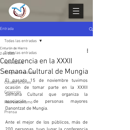
Entrada
Todas las entradas
Cinturón de Hierro
Todas las entradas
2 dic 2023
Conferencia en la XXXII
Actividades
Semana Cultural de Mungia
Programa escolar
El pasado 15 de noviembre tuvimos 
Colaboraciones
ocasión de tomar parte en la XXXII 
Colección
Semana Cultural que organiza la 
asociación de personas mayores 
Recreacionismo
Danontzat de Mungia.
Prensa
Ante el mejor de los públicos, más de 
200 personas, tuvo lugar la conferencia 