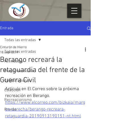
Entrada
Todas las entradas
Cinturón de Hierro
Todas las entradas
18 sept 2019
Berango recreará la
Actividades
retaguardia del frente de la
Programa escolar
Guerra Civil
Colaboraciones
Artículo en El Correo sobre la próxima 
Colección
recreación en Berango. 
Recreacionismo
https://www.elcorreo.com/bizkaia/marg
en-derecha/berango-recreara-
Prensa
retaguardia-20190913190151-nt.html