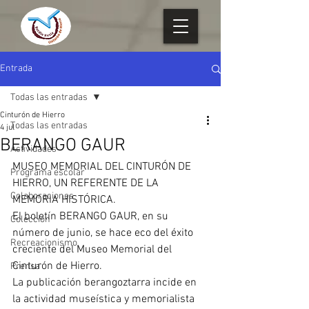
Entrada
Todas las entradas
Cinturón de Hierro
Todas las entradas
4 jul
BERANGO GAUR
Actividades
MUSEO MEMORIAL DEL CINTURÓN DE 
Programa escolar
HIERRO, UN REFERENTE DE LA 
Colaboraciones
MEMORIA HISTÓRICA.
El boletín BERANGO GAUR, en su 
Colección
número de junio, se hace eco del éxito 
Recreacionismo
creciente del Museo Memorial del 
Cinturón de Hierro.
Prensa
La publicación berangoztarra incide en 
la actividad museística y memorialista 