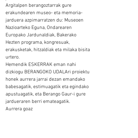
Argitalpen berangoztarrak gure 
erakundearen museo- eta memoria-
jarduera azpimarratzen du: Museoen 
Nazioarteko Eguna, Ondarearen 
Europako Jardunaldiak, Bakerako 
Hezten programa, kongresuak, 
erakusketak, hitzaldiak eta milaka bisita 
urtero.
Hemendik ESKERRAK eman nahi 
dizkiogu BERANGOKO UDALAri proiektu 
honek aurrera jarrai dezan emandako 
babesagatik, estimuagatik eta egindako 
apustuagatik, eta Berango Gaur-i gure 
jardueraren berri emateagatik.
Aurrera goaz