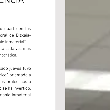
ENCIA
L
o parte en las 
ral de Bizkaia-
io inmaterial".
ta cada vez más 
mocrática.
sado jueves tuvo 
co”, orientada a 
os orales hasta 
se ha invertido. 
monio inmaterial 