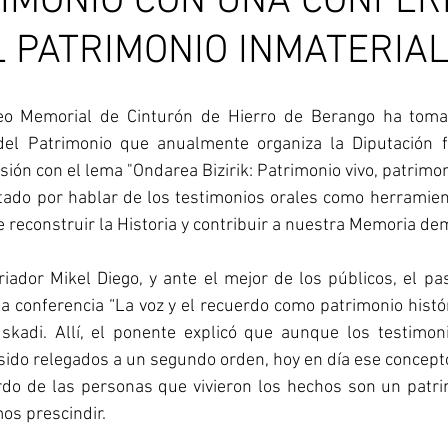
RIMONIO CON UNA CONFER
 PATRIMONIO INMATERIA
 Memorial de Cinturón de Hierro de Berango ha tomad
el Patrimonio que anualmente organiza la Diputación fo
sión con el lema "Ondarea Bizirik: Patrimonio vivo, patrimon
ado por hablar de los testimonios orales como herramien
e reconstruir la Historia y contribuir a nuestra Memoria de
iador Mikel Diego, y ante el mejor de los públicos, el pa
a conferencia “La voz y el recuerdo como patrimonio históri
uskadi. Allí, el ponente explicó que aunque los testimoni
sido relegados a un segundo orden, hoy en día ese concepto 
erdo de las personas que vivieron los hechos son un patri
os prescindir.