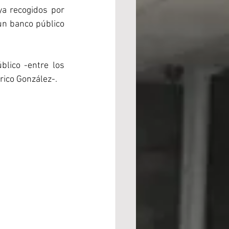
ya recogidos por 
un banco público 
lico -entre los 
rico González-.