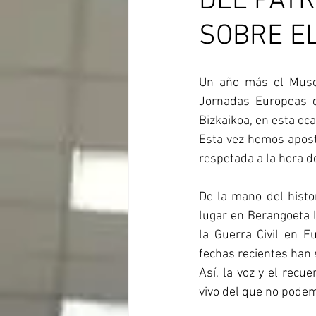
DEL PAT
SOBRE EL
Un año más el Museo
Jornadas Europeas d
Bizkaikoa, en esta oca
Esta vez hemos apost
respetada a la hora d
De la mano del histor
lugar en Berangoeta l
la Guerra Civil en E
fechas recientes han 
Así, la voz y el recu
vivo del que no podem