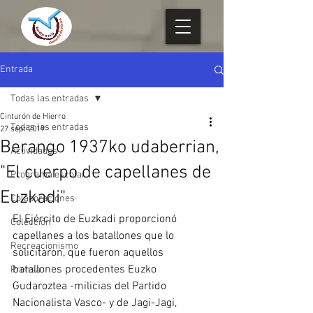
Entrada
Todas las entradas
Cinturón de Hierro
Todas las entradas
27 sept 2019
Berango 1937ko udaberrian,
Actividades
"El cuerpo de capellanes de
Programa escolar
Euzkadi"
Colaboraciones
El Ejército de Euzkadi proporcionó 
Colección
capellanes a los batallones que lo 
Recreacionismo
solicitaron, que fueron aquellos 
batallones procedentes Euzko 
Prensa
Gudaroztea -milicias del Partido 
Nacionalista Vasco- y de Jagi-Jagi, 