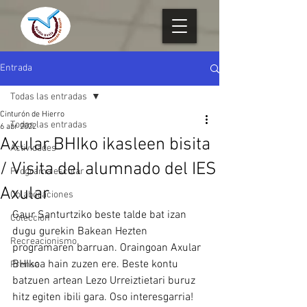
Entrada
Todas las entradas
Cinturón de Hierro
Todas las entradas
6 abr 2022
Axular BHIko ikasleen bisita
Actividades
/ Visita del alumnado del IES
Programa escolar
Axular
Colaboraciones
Gaur Santurtziko beste talde bat izan 
Colección
dugu gurekin Bakean Hezten 
Recreacionismo
programaren barruan. Oraingoan Axular 
BHIkoa hain zuzen ere. Beste kontu 
Prensa
batzuen artean Lezo Urreiztietari buruz 
hitz egiten ibili gara. Oso interesgarria! 