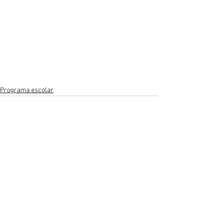
Programa escolar
Ver todo
Entradas recientes