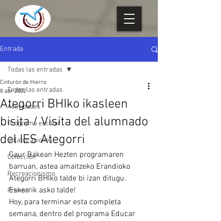
Entrada
Todas las entradas
Cinturón de Hierro
Todas las entradas
8 abr 2022
Ategorri BHIko ikasleen
Actividades
bisita / Visita del alumnado
Programa escolar
del IES Ategorri
Colaboraciones
Gaur Bakean Hezten programaren 
Colección
barruan, astea amaitzeko Erandioko 
Recreacionismo
Ategorri BHIko talde bi izan ditugu. 
Eskerrik asko talde!
Prensa
Hoy, para terminar esta completa 
semana, dentro del programa Educar 