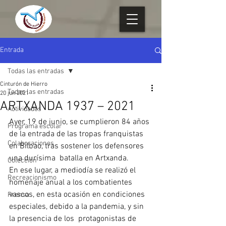
Entrada
Todas las entradas
Cinturón de Hierro
Todas las entradas
20 jun 2021
ARTXANDA 1937 – 2021
Actividades
Ayer, 19 de junio, se cumplieron 84 años 
Programa escolar
de la entrada de las tropas franquistas 
Colaboraciones
en Bilbao, tras sostener los defensores 
una durísima  batalla en Artxanda.
Colección
En ese lugar, a mediodía se realizó el 
Recreacionismo
homenaje anual a los combatientes 
vascos, en esta ocasión en condiciones  
Prensa
especiales, debido a la pandemia, y sin 
la presencia de los  protagonistas de 