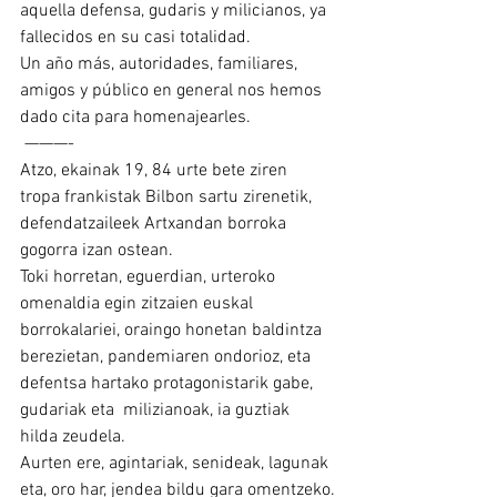
aquella defensa, gudaris y milicianos, ya 
fallecidos en su casi totalidad.
Un año más, autoridades, familiares, 
amigos y público en general nos hemos 
dado cita para homenajearles.
 ———-
Atzo, ekainak 19, 84 urte bete ziren 
tropa frankistak Bilbon sartu zirenetik, 
defendatzaileek Artxandan borroka 
gogorra izan ostean.
Toki horretan, eguerdian, urteroko 
omenaldia egin zitzaien euskal 
borrokalariei, oraingo honetan baldintza 
berezietan, pandemiaren ondorioz, eta 
defentsa hartako protagonistarik gabe, 
gudariak eta  milizianoak, ia guztiak 
hilda zeudela.
Aurten ere, agintariak, senideak, lagunak 
eta, oro har, jendea bildu gara omentzeko.