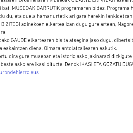
 Hesiaren Oroimenaren Museoak GIZARTE EKINTZAri eskaint
di bat, MUSEOAK BARRUTIK programaren bidez. Programa ho
u du, eta duela hamar urtetik ari gara harekin lankidetzan
 BIZITEGI adinekoen elkartea izan dugu gure artean, Nagore
ra.
oako GAUDE elkartearen bisita atsegina jaso dugu, dibertsit
a eskaintzen diena, Oimara antolatzailearen eskutik.
tu dira gure museoan eta istorio asko jakinarazi dizkigute e
 beste asko ere ikasi dituzte. Denok IKASI ETA GOZATU DUG
urondehierro.eus