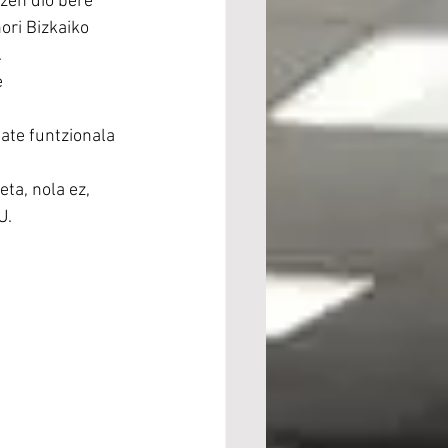
zen dio bere 
ri Bizkaiko 
.
 
ate funtzionala 
ta, nola ez, 
U.