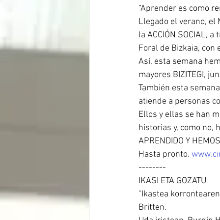
“Aprender es como rema
Llegado el verano, el
la ACCIÓN SOCIAL, a 
Foral de Bizkaia, con
Así, esta semana hemo
mayores BIZITEGI, jun
También esta semana h
atiende a personas co
Ellos y ellas se han
historias y, como no
APRENDIDO Y HEMOS
Hasta pronto. 
www.ci
--------
IKASI ETA GOZATU
"Ikastea korrontearen
Britten.