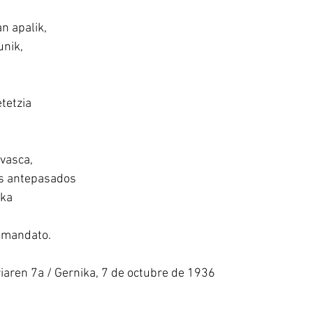
n apalik,
unik,
tetzia
 vasca,
los antepasados
ika
i mandato.
iaren 7a / Gernika, 7 de octubre de 1936