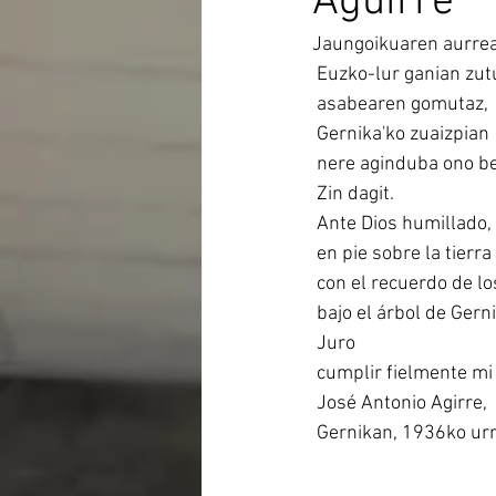
Aguirre
Jaungoikuaren aurrea
 Euzko-lur ganian zut
 asabearen gomutaz,
 Gernika'ko zuaizpian
 nere aginduba ono be
 Zin dagit.
 Ante Dios humillado,
 en pie sobre la tierra
 con el recuerdo de 
 bajo el árbol de Gern
 Juro
 cumplir fielmente m
 José Antonio Agirre,
 Gernikan, 1936ko urr