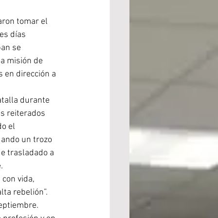
aron tomar el 
es días 
an se 
la misión de 
 en dirección a 
talla durante 
os reiterados 
o el 
ando un trozo 
ue trasladado a 
.
con vida, 
ta rebelión”. 
septiembre.