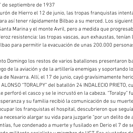
 de septiembre de 1937
turón de Hierro el 12 de junio, las tropas franquistas intent
ra así tener rápidamente Bilbao a su merced. Los siguient
anta Marina y el monte Avril, pero a medida que progresab
eroz resistencia: las tropas vascas, aun exhaustas, tenían 
Bilbao para permitir la evacuación de unas 200.000 personas
nto Domingo los restos de varios batallones presentaron ba
uego de la aviación y de la artillería enemigas y soportando l
a de Navarra. Allí, el 17 de junio, cayó gravísimamente herid
ALONSO “TORALPY” del batallón 24 INDALECIO PRIETO, cu
e perforó el casco y se le incrustó en la cabeza. “Toralpy” f
speranza y su familia recibió la comunicación de su muerte
ocupar los franquistas el hospital, descubrieron que seguía 
 necesario alargar su vida para juzgarle “por un delito de al
antías, fue condenado a muerte y fusilado en Derio el 7 de 