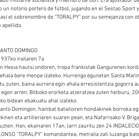
ado militante socialista y miembro de UGT. Era ajustador de
 un notorio portero de fútbol, jugando en el Sestao Sport y 
 así el sobrenombre de “TORALPY” por su semejanza con ot
 apellido.
SANTO DOMINGO
937ko irailaren 7a
n Hesia hautsi ondoren, tropa frankistak Gangurenen korda
erehala bere menpe izateko. Hurrengo egunetan Santa Marina
u zuten, baina aurrera egin ahala erresistentzia gogorra au
a egon arren, Bilboko erorketa atzeratzea zuten helburu, 2
ko bidean ebakuatu ahal izateko.
anto Domingon, hainbat batailoiren hondakinek borroka egi
kinen eta artilleriaren suaren pean, eta Nafarroako V. Brig
tuzten. Han, ekainaren 17an, larri zauritu zen 24 INDALECI
LONSO "TORALPY" komandantea, metraila zati luzanga bate