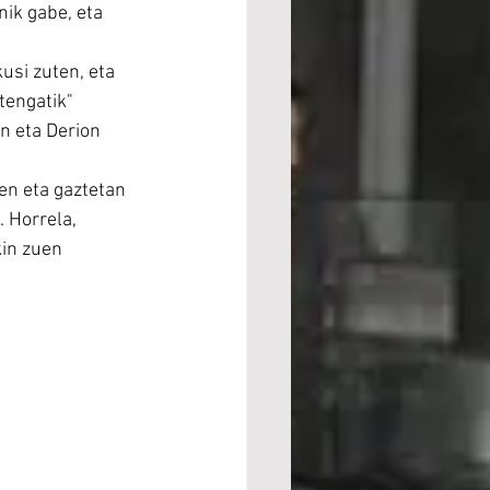
ik gabe, eta 
usi zuten, eta 
tengatik" 
n eta Derion 
en eta gaztetan 
 Horrela, 
in zuen 