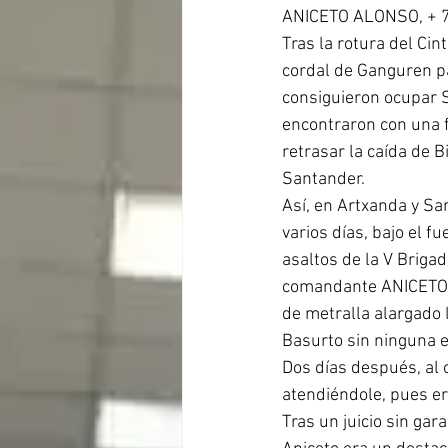
ANICETO ALONSO, + 7
Tras la rotura del Cin
cordal de Ganguren pa
consiguieron ocupar S
encontraron con una f
retrasar la caída de 
Santander.
Así, en Artxanda y Sa
varios días, bajo el f
asaltos de la V Brigad
comandante ANICETO 
de metralla alargado l
Basurto sin ninguna e
Dos días después, al 
atendiéndole, pues era
Tras un juicio sin gar