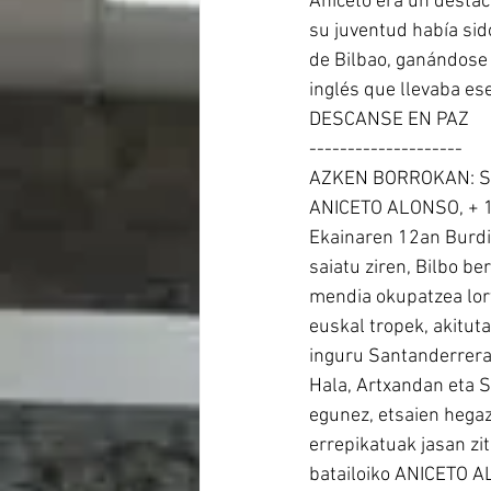
Aniceto era un destac
su juventud había sido
de Bilbao, ganándose
inglés que llevaba ese
DESCANSE EN PAZ
--------------------
AZKEN BORROKAN: 
ANICETO ALONSO, + 1
Ekainaren 12an Burdi
saiatu ziren, Bilbo b
mendia okupatzea lort
euskal tropek, akitut
inguru Santanderrera
Hala, Artxandan eta S
egunez, etsaien hegaz
errepikatuak jasan zi
batailoiko ANICETO A