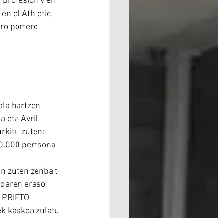
 profesión y en 
en el Athletic 
ro portero 
la hartzen 
 eta Avril 
rkitu zuten: 
00.000 pertsona 
n zuten zenbait 
adaren eraso 
O PRIETO 
k kaskoa zulatu 