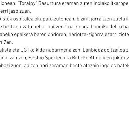
aionean. "Toralpy" Basurtura eraman zuten inolako itxaropen
erri jaso zuen.
istek ospitalea okupatu zutenean, bizirik jarraitzen zuela ik
e bizitza luzatu behar baitzen "matxinada handiko delitu ba
abeko epaiketa baten ondoren, heriotza-zigorra ezarri ziote
en 7an.
ialista eta UGTko kide nabarmena zen. Lanbidez doitzailea z
ina izan zen, Sestao Sporten eta Bilboko Athleticen jokatuz.
bazi zuen, abizen hori zeraman beste atezain ingeles batek