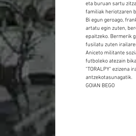
eta buruan sartu zitz
familiak heriotzaren b
Bi egun geroago, frank
artatu egin zuten, ber
epaitzeko. Bermerik g
fusilatu zuten irailar
Aniceto militante soz
futboleko atezain bika
"TORALPY" ezizena ira
antzekotasunagatik.
GOIAN BEGO