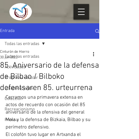
Entrada
Todas las entradas
Cinturón de Hierro
Todas las entradas
30 jun 2022
85. Aniversario de la defensa
Actividades
de Bilbao / Bilboko
Programa escolar
defentsaren 85. urteurrena
Colaboraciones
Cerramos una primavera extensa en 
Colección
actos de recuerdo con ocasión del 85 
Recreacionismo
aniversario de la ofensiva del general 
Mola y la defensa de Bizkaia, Bilbao y su 
Prensa
perímetro defensivo.
El colofón tuvo lugar en Artxanda el 