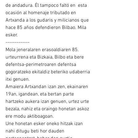
de andadura. Él tampoco faltó en  esta 
ocasión al homenaje tributado en 
Artxanda a los gudaris y milicianos que 
hace 85 años defendieron Bilbao. Mila 
esker.
-------------
Mola jeneralaren erasoaldiaren 85. 
urteurrena eta Bizkaia, Bilbo eta bere 
defentsa-perimetroaren defentsa 
gogoratzeko ekitaldiz beteriko udaberria 
itxi genuen.
Amaiera Artxandan izan zen, ekainaren 
19an, igandean, eta bertan parte 
hartzeko aukera izan genuen, urtez urte 
bezala, nahiz eta oraingo honetan askoz 
ere modu aktiboagoan.
Une honetan esker oneko hitzak izan 
nahi ditugu beti hor dauden 