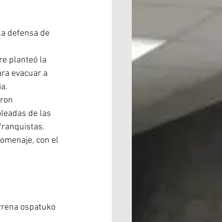
la defensa de 
re planteó la 
ara evacuar a 
a.
ron  
leadas de las 
 franquistas.
homenaje, con el 
rrena ospatuko 