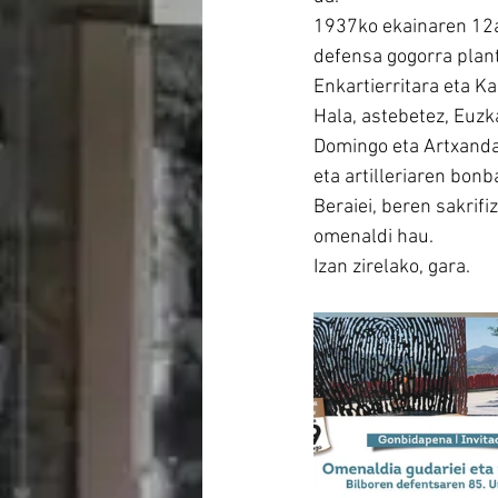
1937ko ekainaren 12a
defensa gogorra plant
Enkartierritara eta K
Hala, astebetez, Euzk
Domingo eta Artxandak
eta artilleriaren bonb
Beraiei, beren sakrifi
omenaldi hau.
Izan zirelako, gara.