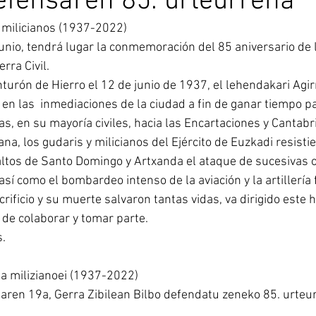
efensaren 85. urteurrena
 milicianos (1937-2022)
unio, tendrá lugar la conmemoración del 85 aniversario de 
rra Civil.
nturón de Hierro el 12 de junio de 1937, el lehendakari Agir
 en las  inmediaciones de la ciudad a fin de ganar tiempo p
, en su mayoría civiles, hacia las Encartaciones y Cantabri
a, los gudaris y milicianos del Ejército de Euzkadi resistie
ltos de Santo Domingo y Artxanda el ataque de sucesivas o
sí como el bombardeo intenso de la aviación y la artillería
crificio y su muerte salvaron tantas vidas, va dirigido este 
de colaborar y tomar parte.
.
a milizianoei (1937-2022)
aren 19a, Gerra Zibilean Bilbo defendatu zeneko 85. urteu