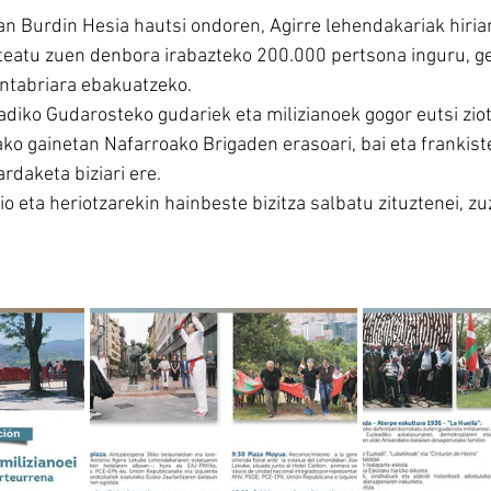
n Burdin Hesia hautsi ondoren, Agirre lehendakariak hiria
eatu zuen denbora irabazteko 200.000 pertsona inguru, geh
antabriara ebakuatzeko.
adiko Gudarosteko gudariek eta milizianoek gogor eutsi zio
o gainetan Nafarroako Brigaden erasoari, bai eta frankist
ardaketa biziari ere.
zio eta heriotzarekin hainbeste bizitza salbatu zituztenei, 