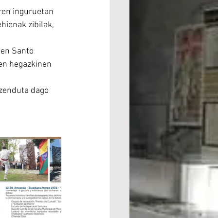
ren inguruetan 
ienak zibilak, 
ten Santo 
en hegazkinen  
zuzenduta dago 