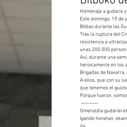
Bilboko d
Homenaje a gudaris y
Este domingo, 19 de j
Bilbao durante las Gue
Tras la ruptura del Ci
resistencia a ultranza
unas 200.000 personas
Así, durante una seman
heroicamente en los a
Brigadas de Navarra, a
A ellos, que con su sa
que tenemos el gusto 
Porque fueron, somos
 ————
Omenaldia gudariei et
Igande honetan, ekain
da.