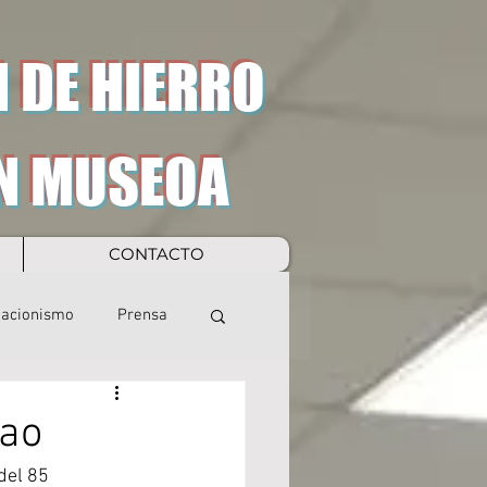
 DE HIERRO
N MUSEOA
CONTACTO
eacionismo
Prensa
bao
del 85 