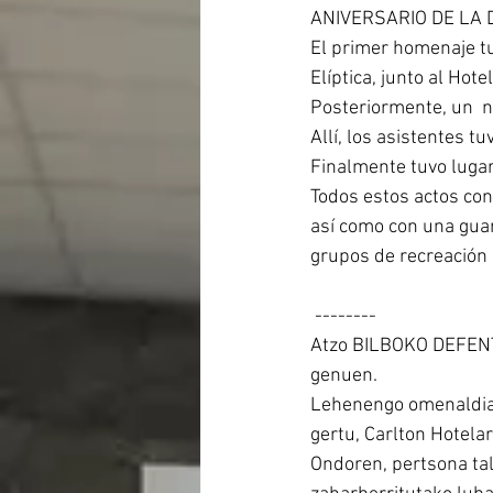
ANIVERSARIO DE LA 
El primer homenaje tu
Elíptica, junto al Hot
Posteriormente, un  n
Allí, los asistentes tu
Finalmente tuvo lugar 
Todos estos actos con
así como con una guar
grupos de recreación 
 --------
Atzo BILBOKO DEFENT
genuen.
Lehenengo omenaldia A
gertu, Carlton Hotela
Ondoren, pertsona tal