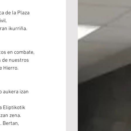
a de la Plaza 
vil.
n ikurriña.  
tos en combate, 
s de nuestros 
e Hierro.
aukera izan 
Eliptikotik
zan zena. 
 Bertan,  