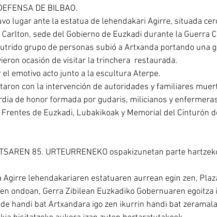
DEFENSA DE BILBAO.
vo lugar ante la estatua de lehendakari Agirre, situada cerc
el Carlton, sede del Gobierno de Euzkadi durante la Guerra Ci
utrido grupo de personas subió a Artxanda portando una gra
vieron ocasión de visitar la trinchera  restaurada.
el emotivo acto junto a la escultura Aterpe.
taron con la intervención de autoridades y familiares muer
dia de honor formada por gudaris, milicianos y enfermera
 Frentes de Euzkadi, Lubakikoak y Memorial del Cinturón d
SAREN 85. URTEURRENEKO ospakizunetan parte hartzeko 
girre lehendakariaren estatuaren aurrean egin zen, Plaza 
ren ondoan, Gerra Zibilean Euzkadiko Gobernuaren egoitza i
de handi bat Artxandara igo zen ikurrin handi bat zeramala.