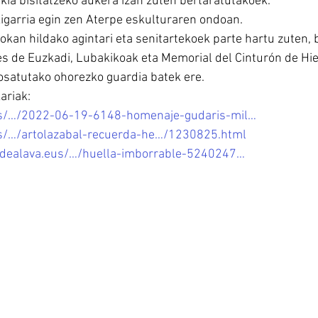
kia bisitatzeko aukera izan zuten bertaratutakoek.
kigarria egin zen Aterpe eskulturaren ondoan.
rokan hildako agintari eta senitartekoek parte hartu zuten, b
es de Euzkadi, Lubakikoak eta Memorial del Cinturón de Hie
 osatutako ohorezko guardia batek ere.
ariak:
us/…/2022-06-19-6148-homenaje-gudaris-mil…
s/…/artolazabal-recuerda-he…/1230825.html
sdealava.eus/…/huella-imborrable-5240247…