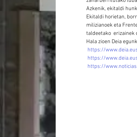
zaharberritutako luba
Azkenik, ekitaldi hun
Ekitaldi horietan, bor
milizianoek eta Frent
taldeetako  erizainek
Hala zioen Deia egunk
https://www.deia.e
https://www.deia.eu
https://www.noticia