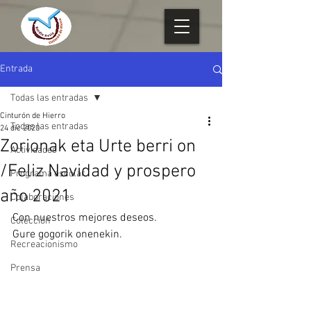
Entrada
Todas las entradas
Cinturón de Hierro
Todas las entradas
24 dic 2020
Zorionak eta Urte berri on
Actividades
/Feliz Navidad y prospero
Programa escolar
año 2021
Colaboraciones
Con nuestros mejores deseos.
Colección
Gure gogorik onenekin.
Recreacionismo
Prensa