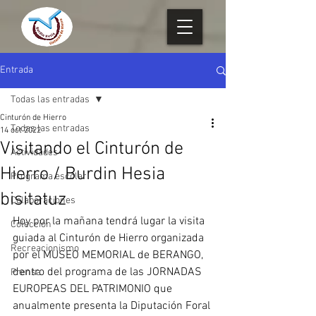
Entrada
Todas las entradas
Cinturón de Hierro
Todas las entradas
14 oct 2022
Visitando el Cinturón de
Actividades
Hierro / Burdin Hesia
Programa escolar
bisitatuz
Colaboraciones
Hoy por la mañana tendrá lugar la visita 
Colección
guiada al Cinturón de Hierro organizada 
Recreacionismo
por el MUSEO MEMORIAL de BERANGO, 
dentro del programa de las JORNADAS 
Prensa
EUROPEAS DEL PATRIMONIO que 
anualmente presenta la Diputación Foral 