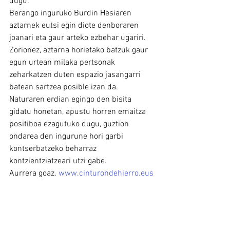
dugu.
Berango inguruko Burdin Hesiaren 
aztarnek eutsi egin diote denboraren 
joanari eta gaur arteko ezbehar ugariri. 
Zorionez, aztarna horietako batzuk gaur 
egun urtean milaka pertsonak 
zeharkatzen duten espazio jasangarri 
batean sartzea posible izan da. 
Naturaren erdian egingo den bisita 
gidatu honetan, apustu horren emaitza 
positiboa ezagutuko dugu, guztion 
ondarea den ingurune hori garbi 
kontserbatzeko beharraz 
kontzientziatzeari utzi gabe.
Aurrera goaz. 
www.cinturondehierro.eus