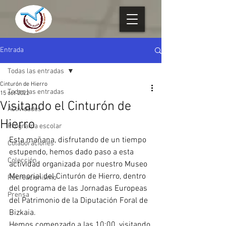
Entrada
Todas las entradas
Cinturón de Hierro
Todas las entradas
15 oct 2022
Visitando el Cinturón de
Actividades
Hierro
Programa escolar
Esta mañana, disfrutando de un tiempo 
Colaboraciones
estupendo, hemos dado paso a esta 
Colección
actividad organizada por nuestro Museo 
Memorial del Cinturón de Hierro, dentro 
Recreacionismo
del programa de las Jornadas Europeas 
Prensa
del Patrimonio de la Diputación Foral de 
Bizkaia.
Hemos comenzado a las 10:00, visitando 