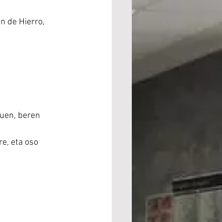
n de Hierro, 
uen, beren 
e, eta oso 