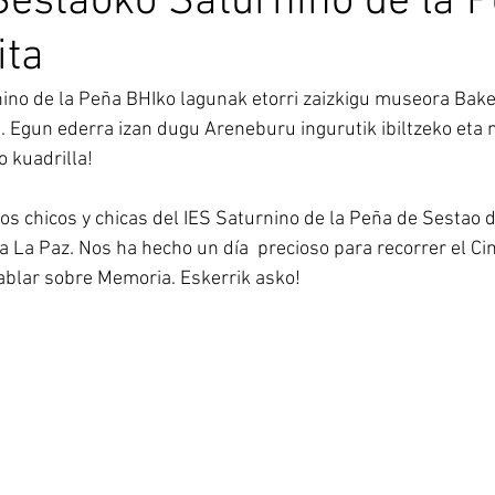
Sestaoko Saturnino de la 
ita
ino de la Peña BHIko lagunak etorri zaizkigu museora Bak
 Egun ederra izan dugu Areneburu ingurutik ibiltzeko eta
o kuadrilla!
los chicos y chicas del IES Saturnino de la Peña de Sestao d
La Paz. Nos ha hecho un día  precioso para recorrer el Cin
blar sobre Memoria. Eskerrik asko!