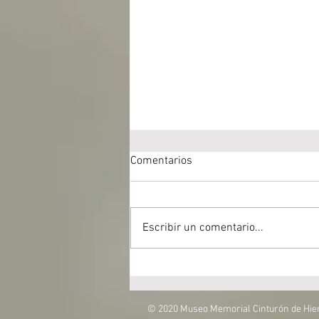
Comentarios
Escribir un comentario...
Visita del colegio Berrio-Otxoa
© 2020 Museo Memorial Cinturón de Hie