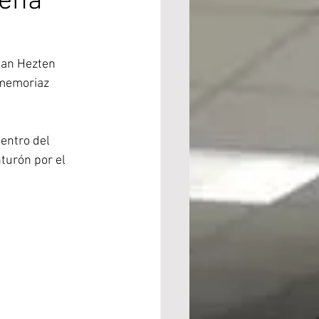
Peña
ean Hezten 
 memoriaz 
entro del 
turón por el 