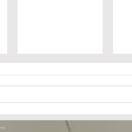
Visita del colegio San Juan
Visit
Bosco de Cruces
True
rro