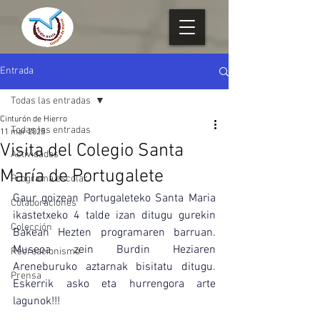
Entrada
Todas las entradas
Cinturón de Hierro
Todas las entradas
11 mar 2025
Visita del Colegio Santa
Actividades
María de Portugalete
Programa escolar
Gaur goizean Portugaleteko Santa Maria 
Colaboraciones
ikastetxeko 4 talde izan ditugu gurekin 
Colección
Bakean Hezten programaren barruan. 
Museoa zein Burdin Heziaren 
Recreacionismo
Areneburuko aztarnak bisitatu ditugu. 
Prensa
Eskerrik asko eta hurrengora arte 
lagunok!!!