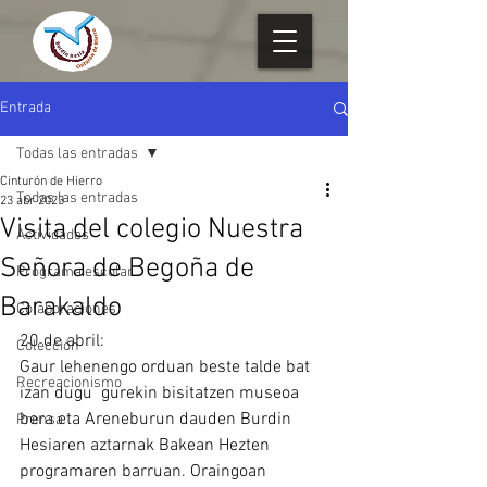
Entrada
Todas las entradas
Cinturón de Hierro
Todas las entradas
23 abr 2023
Visita del colegio Nuestra
Actividades
Señora de Begoña de
Programa escolar
Barakaldo
Colaboraciones
20 de abril:
Colección
Gaur lehenengo orduan beste talde bat 
Recreacionismo
izan dugu  gurekin bisitatzen museoa 
bera eta Areneburun dauden Burdin 
Prensa
Hesiaren aztarnak Bakean Hezten 
programaren barruan. Oraingoan 