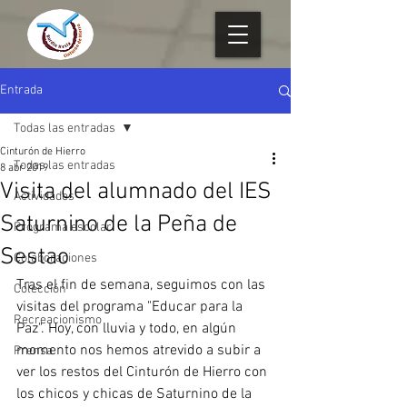
Entrada
Todas las entradas
Cinturón de Hierro
Todas las entradas
8 abr 2019
Visita del alumnado del IES
Actividades
Saturnino de la Peña de
Programa escolar
Sestao
Colaboraciones
Tras el fin de semana, seguimos con las 
Colección
visitas del programa "Educar para la 
Recreacionismo
Paz". Hoy, con lluvia y todo, en algún 
momento nos hemos atrevido a subir a 
Prensa
ver los restos del Cinturón de Hierro con 
los chicos y chicas de Saturnino de la 