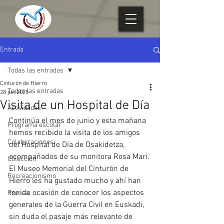
Entrada
Todas las entradas
Cinturón de Hierro
Todas las entradas
28 jun 2025
Visita de un Hospital de Día
Actividades
Continúa el mes de junio y esta mañana 
Programa escolar
hemos recibido la visita de los amigos 
Colaboraciones
del Hospital de Día de Osakidetza, 
acompañados de su monitora Rosa Mari.
Colección
El Museo Memorial del Cinturón de 
Recreacionismo
Hierro les ha gustado mucho y ahí han 
tenido ocasión de conocer los aspectos 
Prensa
generales de la Guerra Civil en Euskadi, 
sin duda el pasaje más relevante de 