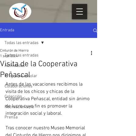
Entrada
Todas las entradas
Cinturón de Hierro
Todas las entradas
1 sept 2024
Visita de la Cooperativa
Actividades
Peñascal
Programa escolar
Antes de las vacaciones recibimos la 
Colaboraciones
visita de los chicos y chicas de la 
Colección
Cooperativa Peñascal, entidad sin ánimo 
de lucro cuyo fin es promover la 
Recreacionismo
integración social y laboral.
Prensa
Tras conocer nuestro Museo Memorial 
del Cinturón de Hierro nos dirigimos al 