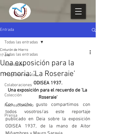
Entrada
Todas las entradas
Cinturón de Hierro
Todas las entradas
17 ene
Una exposición para la
Actividades
memoria: ‘La Roseraie’
Programa escolar
ODISEA 1937.
Colaboraciones
Una exposición para el recuerdo de 'La 
Colección
Roseraie'
Con mucho gusto compartimos con 
Recreacionismo
todos vosotros/as este reportaje 
Prensa
publicado en Deia sobre la exposición 
ODISEA 1937, de la mano de Aitor 
Miñambres y Mauro Saravia.