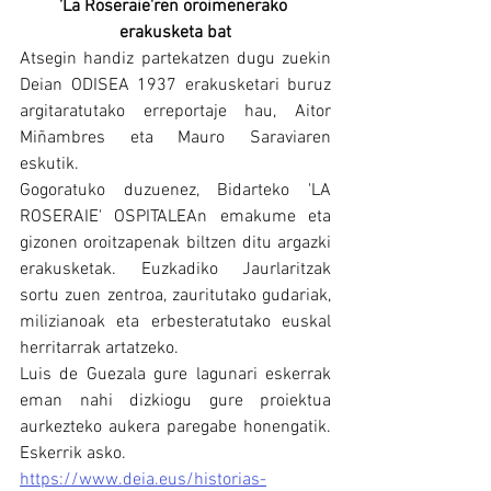
'La Roseraie'ren oroimenerako 
erakusketa bat
Atsegin handiz partekatzen dugu zuekin 
Deian ODISEA 1937 erakusketari buruz 
argitaratutako erreportaje hau, Aitor 
Miñambres eta Mauro Saraviaren 
eskutik.
Gogoratuko duzuenez, Bidarteko 'LA 
ROSERAIE' OSPITALEAn emakume eta 
gizonen oroitzapenak biltzen ditu argazki 
erakusketak. Euzkadiko Jaurlaritzak 
sortu zuen zentroa, zauritutako gudariak, 
milizianoak eta erbesteratutako euskal 
herritarrak artatzeko.
Luis de Guezala gure lagunari eskerrak 
eman nahi dizkiogu gure proiektua 
aurkezteko aukera paregabe honengatik. 
Eskerrik asko.
https://www.deia.eus/historias-