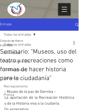
Entrada
Todas las entradas
Cinturón de Hierro
Todas las entradas
6 oct 2025
Seminario: “Museos, uso del
Actividades
teatro y recreaciones como
Programa escolar
formas de hacer historia
Colaboraciones
para la ciudadanía”
Colección
Recreacionismo
- Museo de la paz de Gernika -
Prensa
La aportación de la Recreación Histórica 
y de la Historia viva a la ciudanía.
Os esperamos.