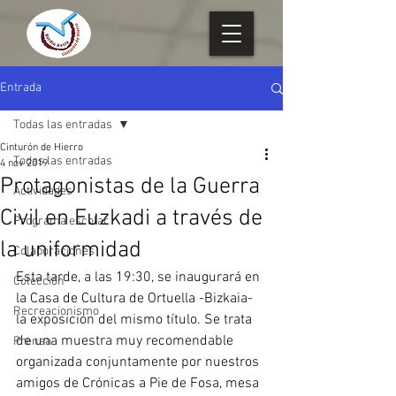
Entrada
Todas las entradas
Cinturón de Hierro
Todas las entradas
4 nov 2019
Protagonistas de la Guerra
Actividades
Civil en Euzkadi a través de
Programa escolar
la uniformidad
Colaboraciones
Esta tarde, a las 19:30, se inaugurará en 
Colección
la Casa de Cultura de Ortuella -Bizkaia- 
Recreacionismo
la exposición del mismo título. Se trata 
de una muestra muy recomendable 
Prensa
organizada conjuntamente por nuestros 
amigos de Crónicas a Pie de Fosa, mesa 