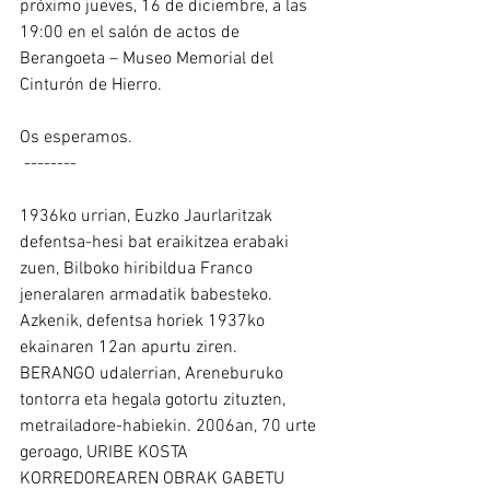
próximo jueves, 16 de diciembre, a las 
19:00 en el salón de actos de 
Berangoeta – Museo Memorial del 
Cinturón de Hierro.
Os esperamos.
 --------
1936ko urrian, Euzko Jaurlaritzak 
defentsa-hesi bat eraikitzea erabaki 
zuen, Bilboko hiribildua Franco 
jeneralaren armadatik babesteko. 
Azkenik, defentsa horiek 1937ko 
ekainaren 12an apurtu ziren.
BERANGO udalerrian, Areneburuko 
tontorra eta hegala gotortu zituzten, 
metrailadore-habiekin. 2006an, 70 urte 
geroago, URIBE KOSTA 
KORREDOREAREN OBRAK GABETU 