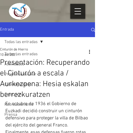
Entrada
Todas las entradas
Cinturón de Hierro
Todas las entradas
10 dic 2021
Presentación: Recuperando
Actividades
el Cinturón a escala /
Programa escolar
Aurkezpena: Hesia eskalan
Colaboraciones
berrezkuratzen
Colección
En octubre de 1936 el Gobierno de 
Recreacionismo
Euzkadi decidió construir un cinturón 
Prensa
defensivo para proteger la villa de Bilbao 
del ejército del general Franco. 
Finalmente, esas defensas fueron rotas 