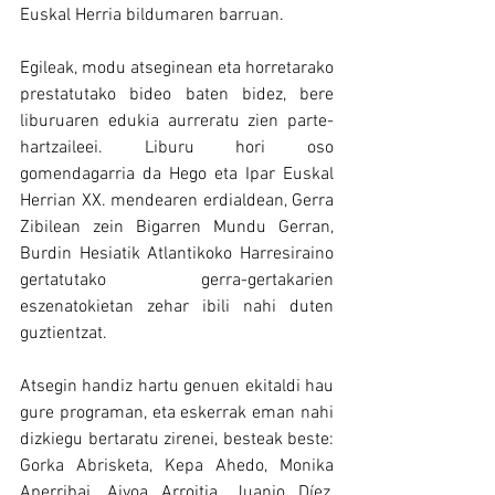
Euskal Herria bildumaren barruan.
Egileak, modu atseginean eta horretarako 
prestatutako bideo baten bidez, bere 
liburuaren edukia aurreratu zien parte-
hartzaileei. Liburu hori oso 
gomendagarria da Hego eta Ipar Euskal 
Herrian XX. mendearen erdialdean, Gerra 
Zibilean zein Bigarren Mundu Gerran, 
Burdin Hesiatik Atlantikoko Harresiraino 
gertatutako gerra-gertakarien 
eszenatokietan zehar ibili nahi duten 
guztientzat.
Atsegin handiz hartu genuen ekitaldi hau 
gure programan, eta eskerrak eman nahi 
dizkiegu bertaratu zirenei, besteak beste: 
Gorka Abrisketa, Kepa Ahedo, Monika 
Aperribai, Aiyoa Arroitia, Juanjo Díez, 