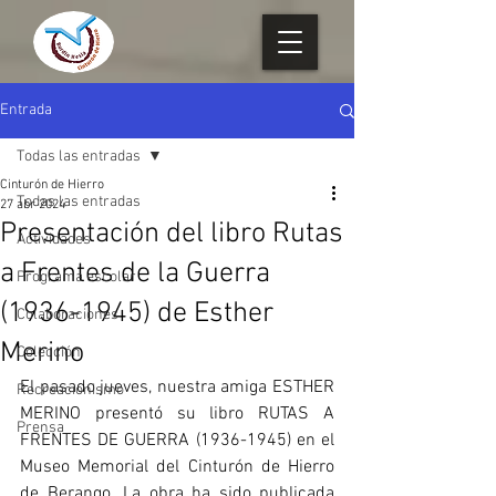
Entrada
Todas las entradas
Cinturón de Hierro
Todas las entradas
27 abr 2024
Presentación del libro Rutas
Actividades
a Frentes de la Guerra
Programa escolar
(1936-1945) de Esther
Colaboraciones
Merino
Colección
El pasado jueves, nuestra amiga ESTHER 
Recreacionismo
MERINO presentó su libro RUTAS A 
Prensa
FRENTES DE GUERRA (1936-1945) en el 
Museo Memorial del Cinturón de Hierro 
de Berango. La obra ha sido publicada 