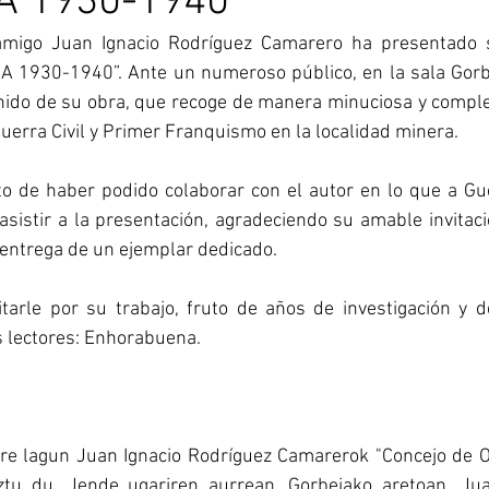
 1930-1940”
amigo Juan Ignacio Rodríguez Camarero ha presentado su
 1930-1940”. Ante un numeroso público, en la sala Gorbe
nido de su obra, que recoge de manera minuciosa y complet
erra Civil y Primer Franquismo en la localidad minera.
o de haber podido colaborar con el autor en lo que a Guer
asistir a la presentación, agradeciendo su amable invitación
entrega de un ejemplar dedicado.
tarle por su trabajo, fruto de años de investigación y d
 lectores: Enhorabuena.
ure lagun Juan Ignacio Rodríguez Camarerok "Concejo de
ztu du. Jende ugariren aurrean, Gorbeiako aretoan, Jua