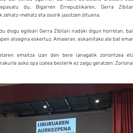
epasatu du, Bigarren Errepublikaren, Gerra Zibila
 zehatz-mehatz eta osorik jasotzen dituena.
u diogu egileari Gerra Zibilari iradoki digun horretan, ba
apen atsegina eskertuz. Amaieran, eskainitako ale bat eman
etaren emaitza izan den bere lanagatik zoriontzea eta 
rakurle asko opa izatea besterik ez zaigu geratzen: Zoriona