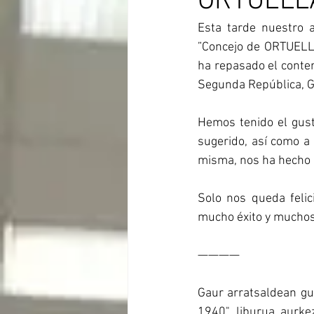
ORTUELLA
Esta tarde nuestro 
”Concejo de ORTUELLA
ha repasado el conte
Segunda República, Gu
Hemos tenido el gust
sugerido, así como a 
misma, nos ha hecho 
Solo nos queda felici
mucho éxito y muchos
————
Gaur arratsaldean g
1940" liburua aurke