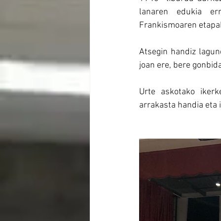
lanaren edukia err
Frankismoaren etapak
Atsegin handiz lagund
joan ere, bere gonbid
Urte askotako ikerk
arrakasta handia eta i