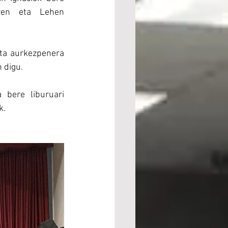
ren eta Lehen 
ita aurkezpenera 
 digu.
bere liburuari 
k.