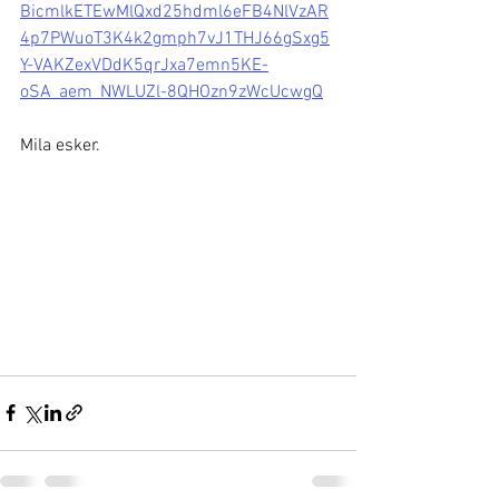
BicmlkETEwMlQxd25hdml6eFB4NlVzAR
4p7PWuoT3K4k2gmph7vJ1THJ66gSxg5
Y-VAKZexVDdK5qrJxa7emn5KE-
oSA_aem_NWLUZl-8QHOzn9zWcUcwgQ
Mila esker.