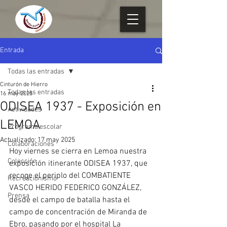
Entrada
Todas las entradas
Cinturón de Hierro
Todas las entradas
16 may 2025
ODISEA 1937 - Exposición en
Actividades
LEMOA
Programa escolar
Actualizado:
17 may 2025
Colaboraciones
Hoy viernes se cierra en Lemoa nuestra 
Colección
exposición itinerante ODISEA 1937, que 
recoge el periplo del COMBATIENTE 
Recreacionismo
VASCO HERIDO FEDERICO GONZÁLEZ, 
Prensa
desde el campo de batalla hasta el 
campo de concentración de Miranda de 
Ebro, pasando por el hospital La 