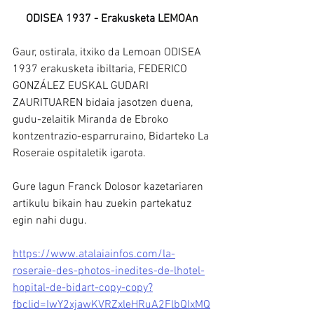
ODISEA 1937 - Erakusketa LEMOAn
Gaur, ostirala, itxiko da Lemoan ODISEA 
1937 erakusketa ibiltaria, FEDERICO 
GONZÁLEZ EUSKAL GUDARI 
ZAURITUAREN bidaia jasotzen duena, 
gudu-zelaitik Miranda de Ebroko 
kontzentrazio-esparruraino, Bidarteko La 
Roseraie ospitaletik igarota.
Gure lagun Franck Dolosor kazetariaren 
artikulu bikain hau zuekin partekatuz 
egin nahi dugu.
https://www.atalaiainfos.com/la-
roseraie-des-photos-inedites-de-lhotel-
hopital-de-bidart-copy-copy?
fbclid=IwY2xjawKVRZxleHRuA2FlbQIxMQ