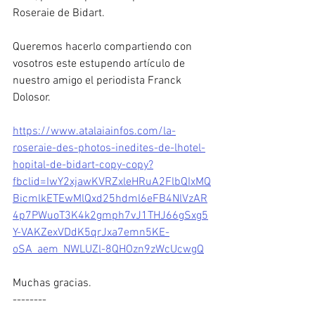
Roseraie de Bidart.
Queremos hacerlo compartiendo con 
vosotros este estupendo artículo de 
nuestro amigo el periodista Franck 
Dolosor.
https://www.atalaiainfos.com/la-
roseraie-des-photos-inedites-de-lhotel-
hopital-de-bidart-copy-copy?
fbclid=IwY2xjawKVRZxleHRuA2FlbQIxMQ
BicmlkETEwMlQxd25hdml6eFB4NlVzAR
4p7PWuoT3K4k2gmph7vJ1THJ66gSxg5
Y-VAKZexVDdK5qrJxa7emn5KE-
oSA_aem_NWLUZl-8QHOzn9zWcUcwgQ
Muchas gracias.
--------