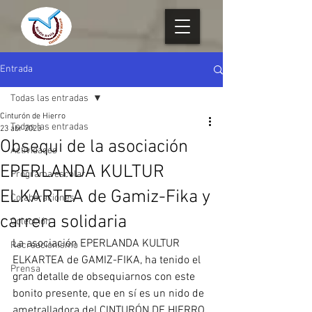
Entrada
Todas las entradas
Cinturón de Hierro
Todas las entradas
23 abr 2023
Obsequi de la asociación
Actividades
EPERLANDA KULTUR
Programa escolar
ELKARTEA de Gamiz-Fika y
Colaboraciones
carrera solidaria
Colección
La asociación EPERLANDA KULTUR 
Recreacionismo
ELKARTEA de GAMIZ-FIKA, ha tenido el 
Prensa
gran detalle de obsequiarnos con este 
bonito presente, que en sí es un nido de 
ametralladora del CINTURÓN DE HIERRO 