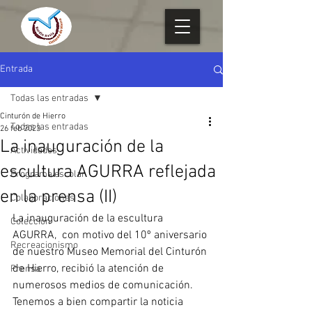
Entrada
Todas las entradas
Cinturón de Hierro
Todas las entradas
26 feb 2023
La inauguración de la
Actividades
escultura AGURRA reflejada
Programa escolar
en la prensa (II)
Colaboraciones
La inauguración de la escultura 
Colección
AGURRA,  con motivo del 10º aniversario 
Recreacionismo
de nuestro Museo Memorial del Cinturón 
de Hierro, recibió la atención de 
Prensa
numerosos medios de comunicación.
Tenemos a bien compartir la noticia 