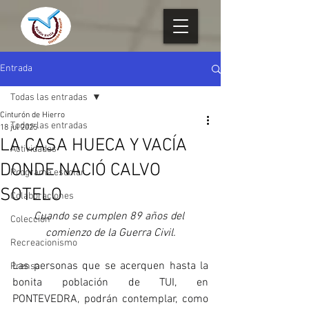
Entrada
Todas las entradas
Cinturón de Hierro
Todas las entradas
18 jul 2025
LA CASA HUECA Y VACÍA
Actividades
DONDE NACIÓ CALVO
Programa escolar
SOTELO
Colaboraciones
Cuando se cumplen 89 años del 
Colección
comienzo de la Guerra Civil.
Recreacionismo
Las personas que se acerquen hasta la 
Prensa
bonita población de TUI, en 
PONTEVEDRA, podrán contemplar, como 